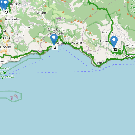
8
9
2
15