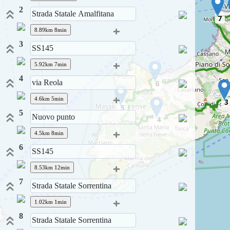
2
7
+
8.89km 8min
3
+
5.92km 7min
4
6
+
4.6km 5min
3
5
5
4
+
4.5km 8min
6
+
8.53km 12min
7
+
1.02km 1min
8