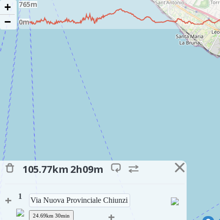
+
−
105.77km
2h09m
+
1
+
24.69km 30min