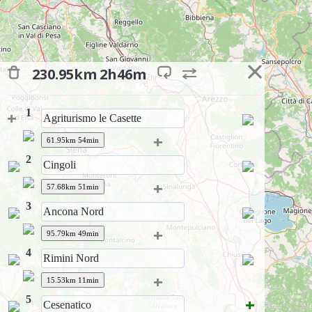
230.95km
2h46m
+
1
+
61.95km 54min
2
+
57.68km 51min
3
+
95.79km 49min
4
+
15.53km 11min
5
+